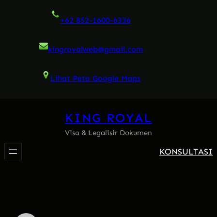
Skip
+62 852-1600-6336
to
content
kingroyalweb@gmail.com
Lihat Peta Google Maps
KING ROYAL
Visa & Legalisir Dokumen
KONSULTASI