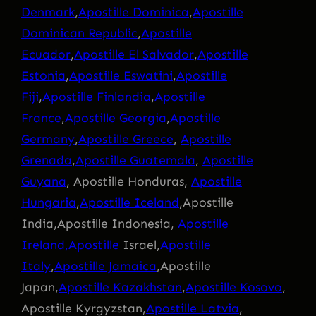
Denmark
,
Apostille Dominica
,
Apostille
Dominican Republic
,
Apostille
Ecuador
,
Apostille El Salvador
,
Apostille
Estonia
,
Apostille Eswatini
,
Apostille
Fiji
,
Apostille Finlandia
,
Apostille
France
,
Apostille Georgia
,
Apostille
Germany
,
Apostille Greece
,
Apostille
Grenada
,
Apostille Guatemala
,
Apostille
Guyana
, Apostille Honduras,
Apostille
Hungaria
,
Apostille Iceland
,Apostille
India,Apostille Indonesia,
Apostille
Ireland,Apostille
Israel,
Apostille
Italy
,
Apostille Jamaica
,Apostille
Japan,
Apostille Kazakhstan
,
Apostille Kosovo
,
Apostille Kyrgyzstan,
Apostille Latvia
,