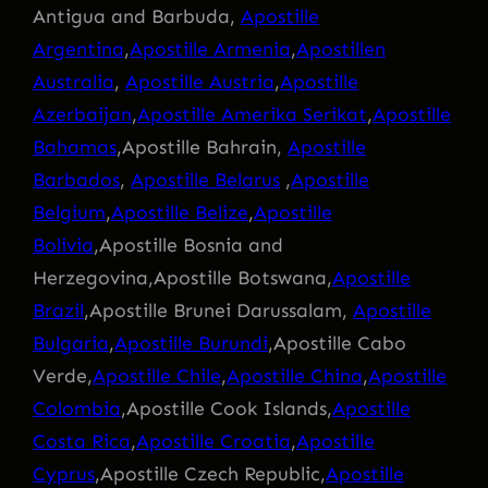
Antigua and Barbuda,
Apostille
Argentina
,
Apostille Armenia
,
Apostillen
Australia
,
Apostille Austria
,
Apostille
Azerbaijan
,
Apostille Amerika Serikat
,
Apostille
Bahamas
,Apostille Bahrain,
Apostille
Barbados
,
Apostille Belarus
,
Apostille
Belgium
,
Apostille Belize
,
Apostille
Bolivia
,Apostille Bosnia and
Herzegovina,Apostille Botswana,
Apostille
Brazil
,Apostille Brunei Darussalam,
Apostille
Bulgaria
,
Apostille Burundi
,Apostille Cabo
Verde,
Apostille Chile
,
Apostille China
,
Apostille
Colombia
,Apostille Cook Islands,
Apostille
Costa Rica
,
Apostille Croatia
,
Apostille
Cyprus
,Apostille Czech Republic,
Apostille