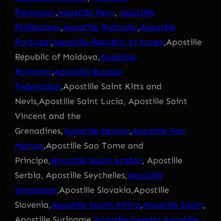
Paraguay
,
Apostille Peru
,
Apostille
Phillippines
,
Apostille Polandia
,
Apostille
Portugal
,
Apostille Republic of Korea
,Apostille
Republic of Moldova,
Apostille
Romania
,
Apostille Russian
Federation
,Apostille Saint Kitts and
Nevis,Apostille Saint Lucia, Apostille Saint
Vincent and the
Grenadines,
Apostille Samoa
,
Apostille San
Marino
,Apostille Sao Tome and
Principe,
Apostille Saudi Arabia
, Apostille
Serbia, Apostille Seychelles,
Apostille
Singapore
,Apostille Slovakia,Apostille
Slovenia,
Apostille South Africa
,
Apostille Spain
,
Apostille Suriname,
Apostille Swedia
,
Apostille