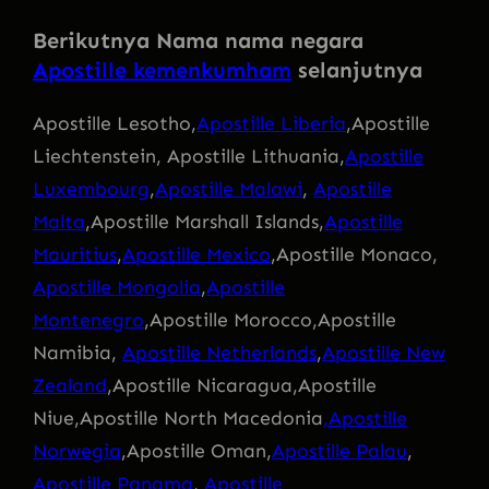
Berikutnya Nama nama negara
Apostille kemenkumham
selanjutnya
Apostille Lesotho,
Apostille Liberia
,Apostille
Liechtenstein, Apostille Lithuania,
Apostille
Luxembourg
,
Apostille Malawi
,
Apostille
Malta
,Apostille Marshall Islands,
Apostille
Mauritius
,
Apostille Mexico
,Apostille Monaco,
Apostille Mongolia
,
Apostille
Montenegro
,Apostille Morocco,Apostille
Namibia,
Apostille Netherlands
,
Apostille New
Zealand
,Apostille Nicaragua,Apostille
Niue,Apostille North Macedonia
,Apostille
Norwegia
,Apostille Oman,
Apostille Palau
,
Apostille Panama
,
Apostille