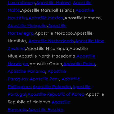
Luxembourg
,
Apostille Malawi
,
Apostille
Malta
,Apostille Marshall Islands,
Apostille
Mauritius
,
Apostille Mexico
,Apostille Monaco,
Apostille Mongolia
,
Apostille
Montenegro
,Apostille Morocco,Apostille
Namibia,
Apostille Netherlands
,
Apostille New
Zealand
,Apostille Nicaragua,Apostille
Niue,Apostille North Macedonia
,Apostille
Norwegia
,Apostille Oman,
Apostille Palau
,
Apostille Panama
,
Apostille
Paraguay
,
Apostille Peru
,
Apostille
Phillippines
,
Apostille Polandia
,
Apostille
Portugal
,
Apostille Republic of Korea
,Apostille
Republic of Moldova,
Apostille
Romania
,
Apostille Russian