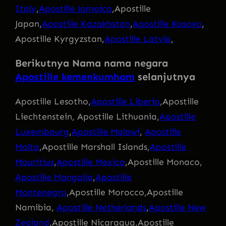
Italy
,
Apostille Jamaica
,Apostille
Japan,
Apostille Kazakhstan
,
Apostille Kosovo
,
Apostille Kyrgyzstan,
Apostille Latvia
,
Berikutnya Nama nama negara
Apostille kemenkumham
selanjutnya
Apostille Lesotho,
Apostille Liberia
,Apostille
Liechtenstein, Apostille Lithuania,
Apostille
Luxembourg
,
Apostille Malawi
,
Apostille
Malta
,Apostille Marshall Islands,
Apostille
Mauritius
,
Apostille Mexico
,Apostille Monaco,
Apostille Mongolia
,
Apostille
Montenegro
,Apostille Morocco,Apostille
Namibia,
Apostille Netherlands
,
Apostille New
Zealand
,Apostille Nicaragua,Apostille