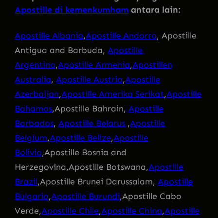
Apostille di kemenkumham
antara lain:
Apostille Albania
,
Apostille Andorra
, Apostille
Antigua and Barbuda,
Apostille
Argentina
,
Apostille Armenia
,
Apostillen
Australia
,
Apostille Austria
,
Apostille
Azerbaijan
,
Apostille Amerika Serikat
,
Apostille
Bahamas
,Apostille Bahrain,
Apostille
Barbados
,
Apostille Belarus
,
Apostille
Belgium
,
Apostille Belize
,
Apostille
Bolivia
,Apostille Bosnia and
Herzegovina,Apostille Botswana,
Apostille
Brazil
,Apostille Brunei Darussalam,
Apostille
Bulgaria
,
Apostille Burundi
,Apostille Cabo
Verde,
Apostille Chile
,
Apostille China
,
Apostille