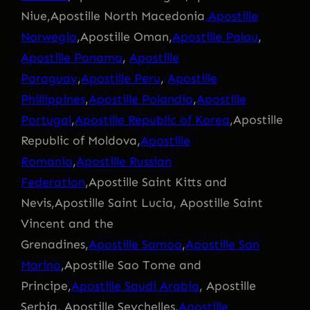
Niue,Apostille North Macedonia
,Apostille
Norwegia
,Apostille Oman,
Apostille Palau
,
Apostille Panama
,
Apostille
Paraguay
,
Apostille Peru
,
Apostille
Phillippines
,
Apostille Polandia
,
Apostille
Portugal
,
Apostille Republic of Korea
,Apostille
Republic of Moldova,
Apostille
Romania
,
Apostille Russian
Federation
,Apostille Saint Kitts and
Nevis,Apostille Saint Lucia, Apostille Saint
Vincent and the
Grenadines,
Apostille Samoa
,
Apostille San
Marino
,Apostille Sao Tome and
Principe,
Apostille Saudi Arabia
, Apostille
Serbia, Apostille Seychelles,
Apostille