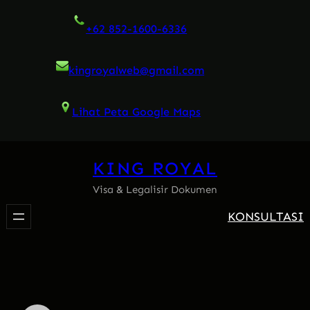
Skip
+62 852-1600-6336
to
content
kingroyalweb@gmail.com
Lihat Peta Google Maps
KING ROYAL
Visa & Legalisir Dokumen
KONSULTASI