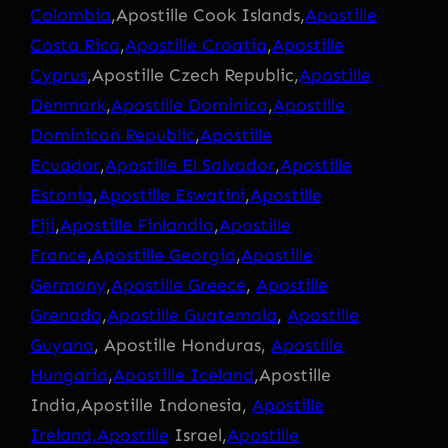
Colombia
,Apostille Cook Islands,
Apostille
Costa Rica
,
Apostille Croatia
,
Apostille
Cyprus
,Apostille Czech Republic,
Apostille
Denmark
,
Apostille Dominica
,
Apostille
Dominican Republic
,
Apostille
Ecuador
,
Apostille El Salvador
,
Apostille
Estonia
,
Apostille Eswatini
,
Apostille
Fiji
,
Apostille Finlandia
,
Apostille
France
,
Apostille Georgia
,
Apostille
Germany
,
Apostille Greece
,
Apostille
Grenada
,
Apostille Guatemala
,
Apostille
Guyana
, Apostille Honduras,
Apostille
Hungaria
,
Apostille Iceland
,Apostille
India,Apostille Indonesia,
Apostille
Ireland,Apostille
Israel,
Apostille