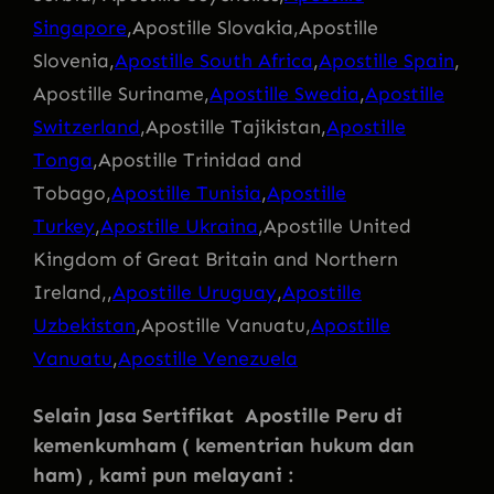
Singapore
,Apostille Slovakia,Apostille
Slovenia,
Apostille South Africa
,
Apostille Spain
,
Apostille Suriname,
Apostille Swedia
,
Apostille
Switzerland
,Apostille Tajikistan,
Apostille
Tonga
,Apostille Trinidad and
Tobago,
Apostille Tunisia
,
Apostille
Turkey
,
Apostille Ukraina
,Apostille United
Kingdom of Great Britain and Northern
Ireland,,
Apostille Uruguay
,
Apostille
Uzbekistan
,Apostille Vanuatu,
Apostille
Vanuatu
,
Apostille Venezuela
Selain Jasa Sertifikat Apostille Peru di
kemenkumham ( kementrian hukum dan
ham) , kami pun melayani :