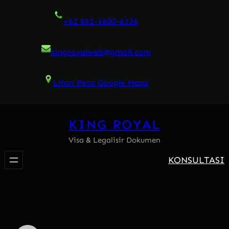
Skip
+62 852-1600-6336
to
content
kingroyalweb@gmail.com
Lihat Peta Google Maps
KING ROYAL
Visa & Legalisir Dokumen
KONSULTASI