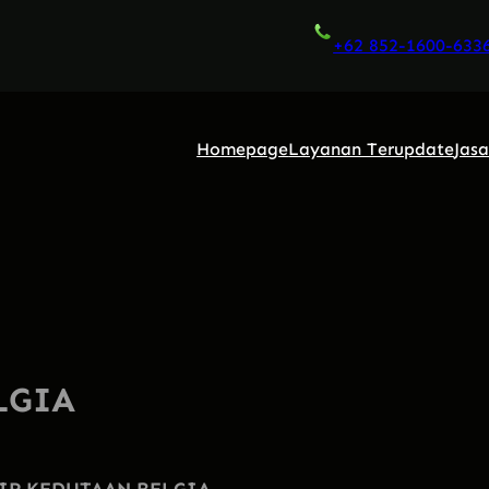
+62 852-1600-633
Homepage
Layanan Terupdate
Jas
LGIA
IR KEDUTAAN BELGIA