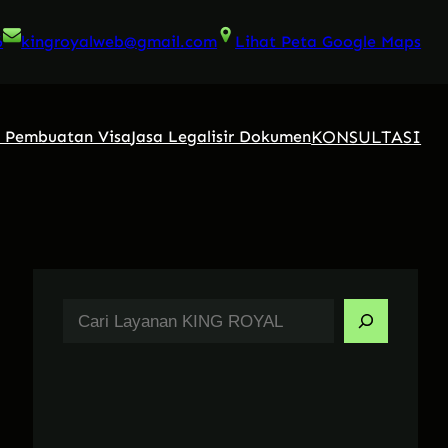
6
kingroyalweb@gmail.com
Lihat Peta Google Maps
KONSULTASI
a Pembuatan Visa
Jasa Legalisir Dokumen
S
e
a
r
c