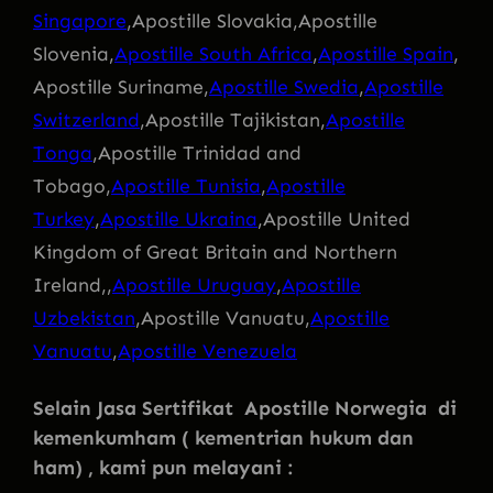
Singapore
,Apostille Slovakia,Apostille
Slovenia,
Apostille South Africa
,
Apostille Spain
,
Apostille Suriname,
Apostille Swedia
,
Apostille
Switzerland
,Apostille Tajikistan,
Apostille
Tonga
,Apostille Trinidad and
Tobago,
Apostille Tunisia
,
Apostille
Turkey
,
Apostille Ukraina
,Apostille United
Kingdom of Great Britain and Northern
Ireland,,
Apostille Uruguay
,
Apostille
Uzbekistan
,Apostille Vanuatu,
Apostille
Vanuatu
,
Apostille Venezuela
Selain Jasa Sertifikat Apostille Norwegia di
kemenkumham ( kementrian hukum dan
ham) , kami pun melayani :