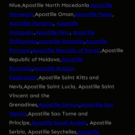
Niue,Apostille North Macedonia
,Apostille
Norwegia
,Apostille Oman,
Apostille Palau
,
Apostille Panama
,
Apostille
Paraguay
,
Apostille Peru
,
Apostille
Phillippines
,
Apostille Polandia
,
Apostille
Portugal
,
Apostille Republic of Korea
,Apostille
Republic of Moldova,
Apostille
Romania
,
Apostille Russian
Federation
,Apostille Saint Kitts and
Nevis,Apostille Saint Lucia, Apostille Saint
Vincent and the
Grenadines,
Apostille Samoa
,
Apostille San
Marino
,Apostille Sao Tome and
Principe,
Apostille Saudi Arabia
, Apostille
Serbia, Apostille Seychelles,
Apostille