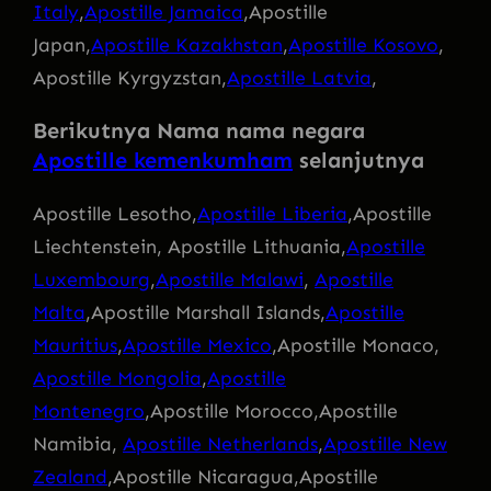
Italy
,
Apostille Jamaica
,Apostille
Japan,
Apostille Kazakhstan
,
Apostille Kosovo
,
Apostille Kyrgyzstan,
Apostille Latvia
,
Berikutnya Nama nama negara
Apostille kemenkumham
selanjutnya
Apostille Lesotho,
Apostille Liberia
,Apostille
Liechtenstein, Apostille Lithuania,
Apostille
Luxembourg
,
Apostille Malawi
,
Apostille
Malta
,Apostille Marshall Islands,
Apostille
Mauritius
,
Apostille Mexico
,Apostille Monaco,
Apostille Mongolia
,
Apostille
Montenegro
,Apostille Morocco,Apostille
Namibia,
Apostille Netherlands
,
Apostille New
Zealand
,Apostille Nicaragua,Apostille