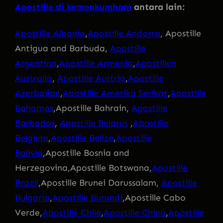
Apostille di kemenkumham
antara lain:
Apostille Albania
,
Apostille Andorra
, Apostille
Antigua and Barbuda,
Apostille
Argentina
,
Apostille Armenia
,
Apostillen
Australia
,
Apostille Austria
,
Apostille
Azerbaijan
,
Apostille Amerika Serikat
,
Apostille
Bahamas
,Apostille Bahrain,
Apostille
Barbados
,
Apostille Belarus
,
Apostille
Belgium
,
Apostille Belize
,
Apostille
Bolivia
,Apostille Bosnia and
Herzegovina,Apostille Botswana,
Apostille
Brazil
,Apostille Brunei Darussalam,
Apostille
Bulgaria
,
Apostille Burundi
,Apostille Cabo
Verde,
Apostille Chile
,
Apostille China
,
Apostille