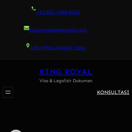
Skip
+62 852-1600-6336
to
content
kingroyalweb@gmail.com
Lihat Peta Google Maps
KING ROYAL
Visa & Legalisir Dokumen
KONSULTASI