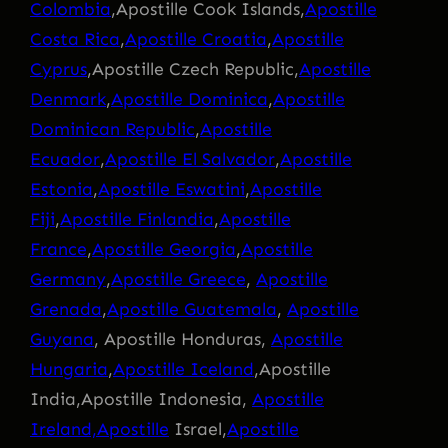
Colombia
,Apostille Cook Islands,
Apostille
Costa Rica
,
Apostille Croatia
,
Apostille
Cyprus
,Apostille Czech Republic,
Apostille
Denmark
,
Apostille Dominica
,
Apostille
Dominican Republic
,
Apostille
Ecuador
,
Apostille El Salvador
,
Apostille
Estonia
,
Apostille Eswatini
,
Apostille
Fiji
,
Apostille Finlandia
,
Apostille
France
,
Apostille Georgia
,
Apostille
Germany
,
Apostille Greece
,
Apostille
Grenada
,
Apostille Guatemala
,
Apostille
Guyana
, Apostille Honduras,
Apostille
Hungaria
,
Apostille Iceland
,Apostille
India,Apostille Indonesia,
Apostille
Ireland,Apostille
Israel,
Apostille