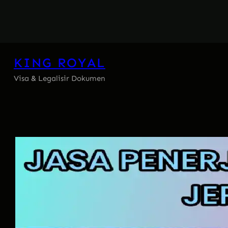
Skip
to
content
KING ROYAL
Visa & Legalisir Dokumen