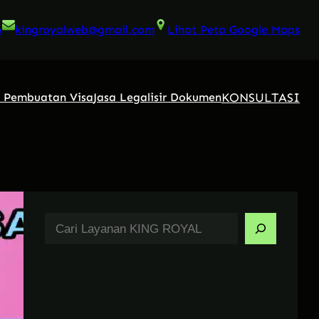
6
kingroyalweb@gmail.com
Lihat Peta Google Maps
KONSULTASI
a Pembuatan Visa
Jasa Legalisir Dokumen
S
e
a
r
c