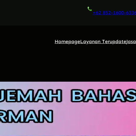
+62 852-1600-633
Homepage
Layanan Terupdate
Jas