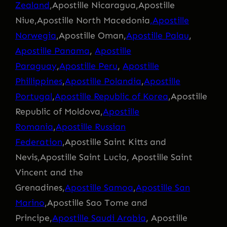
Zealand
,Apostille Nicaragua,Apostille
Niue,Apostille North Macedonia
,Apostille
Norwegia
,Apostille Oman,
Apostille Palau
,
Apostille Panama
,
Apostille
Paraguay
,
Apostille Peru
,
Apostille
Phillippines
,
Apostille Polandia
,
Apostille
Portugal
,
Apostille Republic of Korea
,Apostille
Republic of Moldova,
Apostille
Romania
,
Apostille Russian
Federation
,Apostille Saint Kitts and
Nevis,Apostille Saint Lucia, Apostille Saint
Vincent and the
Grenadines,
Apostille Samoa
,
Apostille San
Marino
,Apostille Sao Tome and
Principe,
Apostille Saudi Arabia
, Apostille