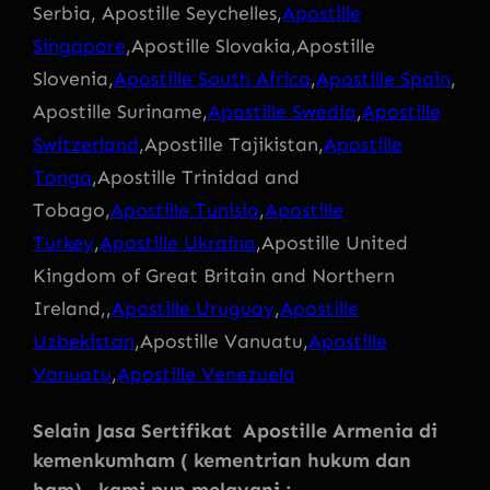
Serbia, Apostille Seychelles,
Apostille
Singapore
,Apostille Slovakia,Apostille
Slovenia,
Apostille South Africa
,
Apostille Spain
,
Apostille Suriname,
Apostille Swedia
,
Apostille
Switzerland
,Apostille Tajikistan,
Apostille
Tonga
,Apostille Trinidad and
Tobago,
Apostille Tunisia
,
Apostille
Turkey
,
Apostille Ukraina
,Apostille United
Kingdom of Great Britain and Northern
Ireland,,
Apostille Uruguay
,
Apostille
Uzbekistan
,Apostille Vanuatu,
Apostille
Vanuatu
,
Apostille Venezuela
Selain Jasa Sertifikat Apostille Armenia di
kemenkumham ( kementrian hukum dan
ham) , kami pun melayani :