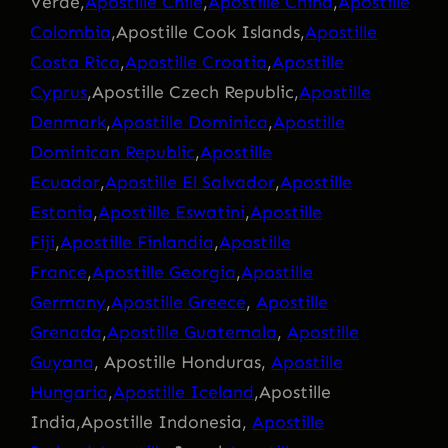
Verde,
Apostille Chile
,
Apostille China
,
Apostille
Colombia
,Apostille Cook Islands,
Apostille
Costa Rica
,
Apostille Croatia
,
Apostille
Cyprus
,Apostille Czech Republic,
Apostille
Denmark
,
Apostille Dominica
,
Apostille
Dominican Republic
,
Apostille
Ecuador
,
Apostille El Salvador
,
Apostille
Estonia
,
Apostille Eswatini
,
Apostille
Fiji
,
Apostille Finlandia
,
Apostille
France
,
Apostille Georgia
,
Apostille
Germany
,
Apostille Greece
,
Apostille
Grenada
,
Apostille Guatemala
,
Apostille
Guyana
, Apostille Honduras,
Apostille
Hungaria
,
Apostille Iceland
,Apostille
India,Apostille Indonesia,
Apostille