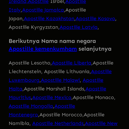
Ireland,Apostille
Israel,
Apostille
Italy
,
Apostille Jamaica
,Apostille
Japan,
Apostille Kazakhstan
,
Apostille Kosovo
,
Apostille Kyrgyzstan,
Apostille Latvia
,
Berikutnya Nama nama negara
Apostille kemenkumham
selanjutnya
Apostille Lesotho,
Apostille Liberia
,Apostille
Liechtenstein, Apostille Lithuania,
Apostille
Luxembourg
,
Apostille Malawi
,
Apostille
Malta
,Apostille Marshall Islands,
Apostille
Mauritius
,
Apostille Mexico
,Apostille Monaco,
Apostille Mongolia
,
Apostille
Montenegro
,Apostille Morocco,Apostille
Namibia,
Apostille Netherlands
,
Apostille New