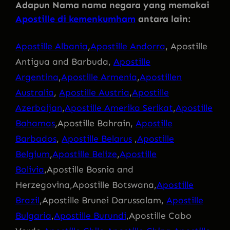
Adapun Nama nama negara yang memakai
Apostille di kemenkumham
antara lain:
Apostille Albania
,
Apostille Andorra
, Apostille
Antigua and Barbuda,
Apostille
Argentina
,
Apostille Armenia
,
Apostillen
Australia
,
Apostille Austria
,
Apostille
Azerbaijan
,
Apostille Amerika Serikat
,
Apostille
Bahamas
,Apostille Bahrain,
Apostille
Barbados
,
Apostille Belarus
,
Apostille
Belgium
,
Apostille Belize
,
Apostille
Bolivia
,Apostille Bosnia and
Herzegovina,Apostille Botswana,
Apostille
Brazil
,Apostille Brunei Darussalam,
Apostille
Bulgaria
,
Apostille Burundi
,Apostille Cabo