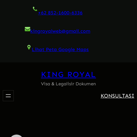
Skip
+62 852-1600-6336
to
content
kingroyalweb@gmail.com
Lihat Peta Google Maps
KING ROYAL
Visa & Legalisir Dokumen
KONSULTASI