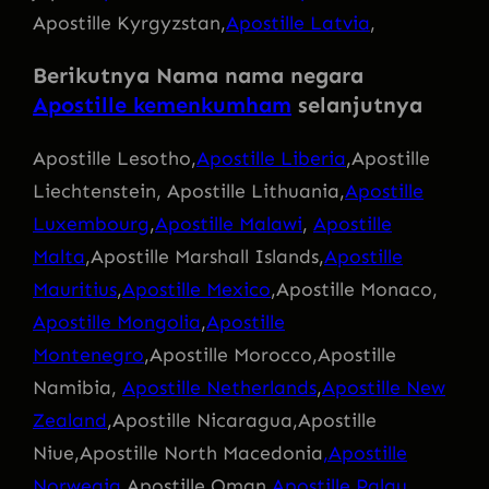
Apostille Kyrgyzstan,
Apostille Latvia
,
Berikutnya Nama nama negara
Apostille kemenkumham
selanjutnya
Apostille Lesotho,
Apostille Liberia
,Apostille
Liechtenstein, Apostille Lithuania,
Apostille
Luxembourg
,
Apostille Malawi
,
Apostille
Malta
,Apostille Marshall Islands,
Apostille
Mauritius
,
Apostille Mexico
,Apostille Monaco,
Apostille Mongolia
,
Apostille
Montenegro
,Apostille Morocco,Apostille
Namibia,
Apostille Netherlands
,
Apostille New
Zealand
,Apostille Nicaragua,Apostille
Niue,Apostille North Macedonia
,Apostille
Norwegia
,Apostille Oman,
Apostille Palau
,