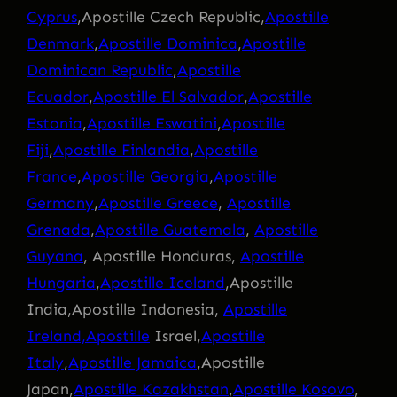
Cyprus
,Apostille Czech Republic,
Apostille
Denmark
,
Apostille Dominica
,
Apostille
Dominican Republic
,
Apostille
Ecuador
,
Apostille El Salvador
,
Apostille
Estonia
,
Apostille Eswatini
,
Apostille
Fiji
,
Apostille Finlandia
,
Apostille
France
,
Apostille Georgia
,
Apostille
Germany
,
Apostille Greece
,
Apostille
Grenada
,
Apostille Guatemala
,
Apostille
Guyana
, Apostille Honduras,
Apostille
Hungaria
,
Apostille Iceland
,Apostille
India,Apostille Indonesia,
Apostille
Ireland,Apostille
Israel,
Apostille
Italy
,
Apostille Jamaica
,Apostille
Japan,
Apostille Kazakhstan
,
Apostille Kosovo
,