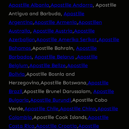
Apostille Albania
,
Apostille Andorra
, Apostille
Antigua and Barbuda,
Apostille
Argentina
,
Apostille Armenia
,
Apostillen
Australia
,
Apostille Austria
,
Apostille
Azerbaijan
,
Apostille Amerika Serikat
,
Apostille
Bahamas
,Apostille Bahrain,
Apostille
Barbados
,
Apostille Belarus
,
Apostille
Belgium
,
Apostille Belize
,
Apostille
Bolivia
,Apostille Bosnia and
Herzegovina,Apostille Botswana,
Apostille
Brazil
,Apostille Brunei Darussalam,
Apostille
Bulgaria
,
Apostille Burundi
,Apostille Cabo
Verde,
Apostille Chile
,
Apostille China
,
Apostille
Colombia
,Apostille Cook Islands,
Apostille
Costa Rica
,
Apostille Croatia
,
Apostille