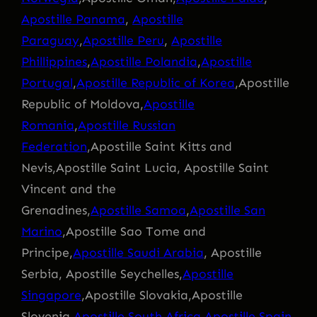
Apostille Panama
,
Apostille
Paraguay
,
Apostille Peru
,
Apostille
Phillippines
,
Apostille Polandia
,
Apostille
Portugal
,
Apostille Republic of Korea
,Apostille
Republic of Moldova,
Apostille
Romania
,
Apostille Russian
Federation
,Apostille Saint Kitts and
Nevis,Apostille Saint Lucia, Apostille Saint
Vincent and the
Grenadines,
Apostille Samoa
,
Apostille San
Marino
,Apostille Sao Tome and
Principe,
Apostille Saudi Arabia
, Apostille
Serbia, Apostille Seychelles,
Apostille
Singapore
,Apostille Slovakia,Apostille
Slovenia,
Apostille South Africa
,
Apostille Spain
,