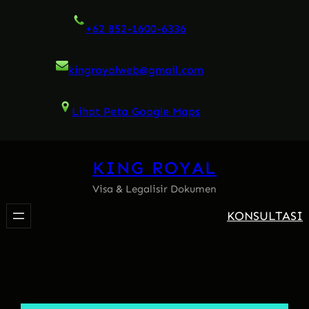
Skip
+62 852-1600-6336
to
content
kingroyalweb@gmail.com
Lihat Peta Google Maps
KING ROYAL
Visa & Legalisir Dokumen
KONSULTASI