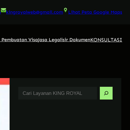
6
kingroyalweb@gmail.com
Lihat Peta Google Maps
KONSULTASI
a Pembuatan Visa
Jasa Legalisir Dokumen
S
e
a
r
c