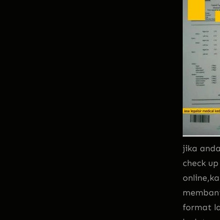
jika and
check up
online,ka
membant
format l