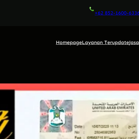
+62 852-1600-633
Homepage
Layanan Terupdate
Jas