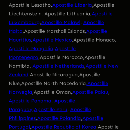
Apostille Lesotho,
Apostille Liberia
,Apostille
Liechtenstein, Apostille Lithuania,
Apostille
Luxembourg
,
Apostille Malawi
,
Apostille
Malta
,Apostille Marshall Islands,
Apostille
Mauritius
,
Apostille Mexico
,Apostille Monaco,
Apostille Mongolia
,
Apostille
Montenegro
,Apostille Morocco,Apostille
Namibia,
Apostille Netherlands
,
Apostille New
Zealand
,Apostille Nicaragua,Apostille
Niue,Apostille North Macedonia
,Apostille
Norwegia
,Apostille Oman,
Apostille Palau
,
Apostille Panama
,
Apostille
Paraguay
,
Apostille Peru
,
Apostille
Phillippines
,
Apostille Polandia
,
Apostille
Portugal
,
Apostille Republic of Korea
,Apostille