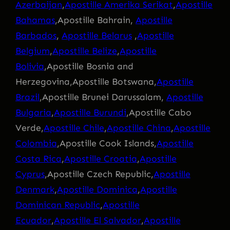
Azerbaijan
,
Apostille Amerika Serikat
,
Apostille
Bahamas
,Apostille Bahrain,
Apostille
Barbados
,
Apostille Belarus
,
Apostille
Belgium
,
Apostille Belize
,
Apostille
Bolivia
,Apostille Bosnia and
Herzegovina,Apostille Botswana,
Apostille
Brazil
,Apostille Brunei Darussalam,
Apostille
Bulgaria
,
Apostille Burundi
,Apostille Cabo
Verde,
Apostille Chile
,
Apostille China
,
Apostille
Colombia
,Apostille Cook Islands,
Apostille
Costa Rica
,
Apostille Croatia
,
Apostille
Cyprus
,Apostille Czech Republic,
Apostille
Denmark
,
Apostille Dominica
,
Apostille
Dominican Republic
,
Apostille
Ecuador
,
Apostille El Salvador
,
Apostille