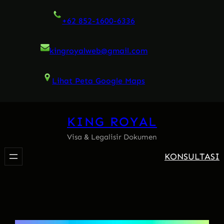
Skip
+62 852-1600-6336
to
content
kingroyalweb@gmail.com
Lihat Peta Google Maps
KING ROYAL
Visa & Legalisir Dokumen
KONSULTASI