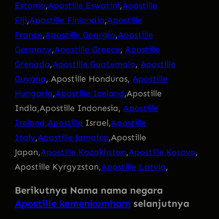
Estonia
,
Apostille Eswatini
,
Apostille
Fiji
,
Apostille Finlandia
,
Apostille
France
,
Apostille Georgia
,
Apostille
Germany
,
Apostille Greece
,
Apostille
Grenada
,
Apostille Guatemala
,
Apostille
Guyana
, Apostille Honduras,
Apostille
Hungaria
,
Apostille Iceland
,Apostille
India,Apostille Indonesia,
Apostille
Ireland,Apostille
Israel,
Apostille
Italy
,
Apostille Jamaica
,Apostille
Japan,
Apostille Kazakhstan
,
Apostille Kosovo
,
Apostille Kyrgyzstan,
Apostille Latvia
,
Berikutnya Nama nama negara
Apostille kemenkumham
selanjutnya