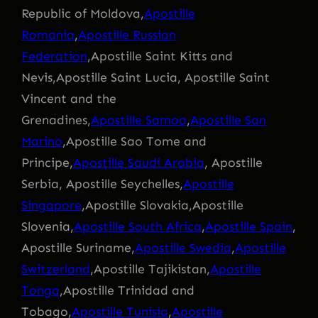
Republic of Moldova,
Apostille
Romania
,
Apostille Russian
Federation
,Apostille Saint Kitts and
Nevis,Apostille Saint Lucia, Apostille Saint
Vincent and the
Grenadines,
Apostille Samoa
,
Apostille San
Marino
,Apostille Sao Tome and
Principe,
Apostille Saudi Arabia
, Apostille
Serbia, Apostille Seychelles,
Apostille
Singapore
,Apostille Slovakia,Apostille
Slovenia,
Apostille South Africa
,
Apostille Spain
,
Apostille Suriname,
Apostille Swedia
,
Apostille
Switzerland
,Apostille Tajikistan,
Apostille
Tonga
,Apostille Trinidad and
Tobago,
Apostille Tunisia
,
Apostille