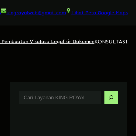
6
kingroyalweb@gmail.com
Lihat Peta Google Maps
KONSULTASI
a Pembuatan Visa
Jasa Legalisir Dokumen
S
e
a
r
c