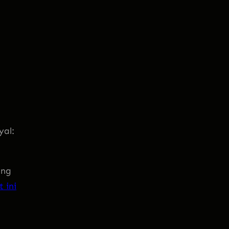
yal:
ang
t ini