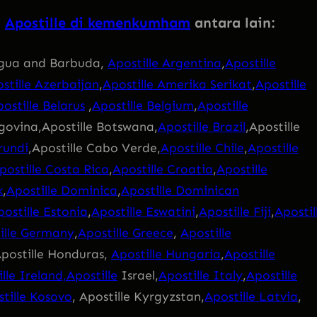
i
Apostille di kemenkumham
antara lain:
tigua and Barbuda,
Apostille Argentina
,
Apostille
stille Azerbaijan
,
Apostille Amerika Serikat
,
Apostille
ostille Belarus
,
Apostille Belgium
,
Apostille
egovina,Apostille Botswana,
Apostille Brazil
,Apostille
rundi
,Apostille Cabo Verde,
Apostille Chile
,
Apostille
postille Costa Rica
,
Apostille Croatia
,
Apostille
k
,
Apostille Dominica
,
Apostille Dominican
postille Estonia
,
Apostille Eswatini
,
Apostille Fiji
,
Apostil
ille Germany
,
Apostille Greece
,
Apostille
Apostille Honduras,
Apostille Hungaria
,
Apostille
lle Ireland,Apostille
Israel,
Apostille Italy
,
Apostille
tille Kosovo
, Apostille Kyrgyzstan,
Apostille Latvia
,