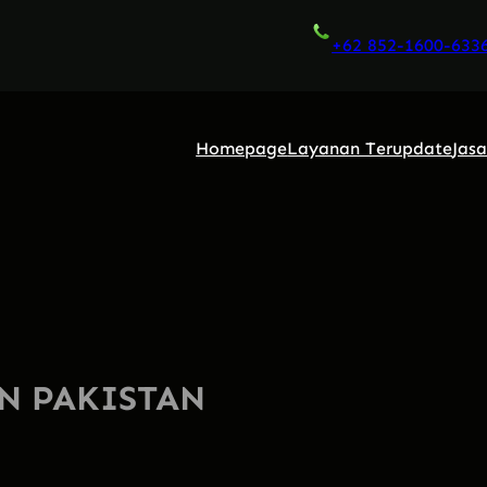
+62 852-1600-633
Homepage
Layanan Terupdate
Jas
N PAKISTAN