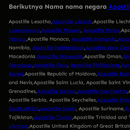
Berikutnya Nama nama negara
Aposti
Apostille Lesotho,
Apostille Liberia
,Apostille Liech
Luxembourg
,
Apostille Malawi
,
Apostille Malta
,Apo
Mexico
,Apostille Monaco,
Apostille Mongolia
,
Apos
Namibia,
Apostille Netherlands
,
Apostille New Zea
Macedonia
,Apostille Norwegia
,Apostille Oman,
Apo
Paraguay
,
Apostille Peru
,
Apostille Phillippines
,
Apo
Korea
,Apostille Republic of Moldova,
Apostille Ro
and Nevis,Apostille Saint Lucia, Apostille Saint V
Grenadines,
Apostille Samoa
,
Apostille San Marino
,
Apostille Serbia, Apostille Seychelles,
Apostille Sin
South Africa
,
Apostille Spain
, Apostille Suriname,
Ap
Tajikistan,
Apostille Tonga
,Apostille Trinidad and
Ukraina
,Apostille United Kingdom of Great Britai