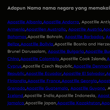
Adapun Nama nama negara yang memaka
Apostille Albania
,
Apostille Andorra
, Apostille An
Armenia
,
Apostillen Australia
,
Apostille Austria
,
Apo
Bahamas
,Apostille Bahrain,
Apostille Barbados
,
Ap
Belize
,
Apostille Bolivia
,Apostille Bosnia and Herz
Brunei Darussalam,
Apostille Bulgaria
,
Apostille Bu
China
,
Apostille Colombia
,Apostille Cook Islands,
A
Cyprus
,Apostille Czech Republic,
Apostille Denmar
Republic
,
Apostille Ecuador
,
Apostille El Salvador
,
A
Finlandia
,
Apostille France
,
Apostille Georgia
,
Apost
Grenada
,
Apostille Guatemala
,
Apostille Guyana
, 
Iceland
,Apostille India,Apostille Indonesia,
Aposti
Jamaica
,Apostille Japan,
Apostille Kazakhstan
,
Apos