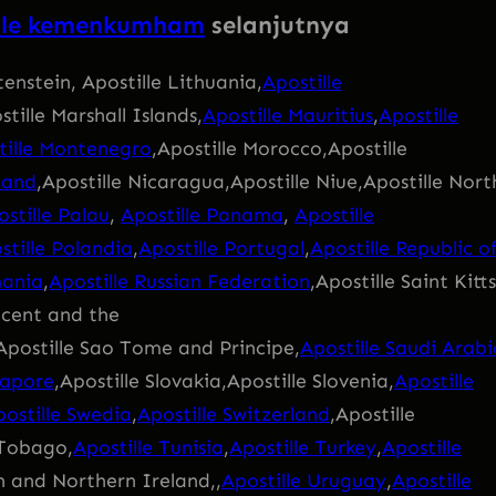
lle kemenkumham
selanjutnya
tenstein, Apostille Lithuania,
Apostille
stille Marshall Islands,
Apostille Mauritius
,
Apostille
tille Montenegro
,Apostille Morocco,Apostille
land
,Apostille Nicaragua,Apostille Niue,Apostille Nort
stille Palau
,
Apostille Panama
,
Apostille
stille Polandia
,
Apostille Portugal
,
Apostille Republic o
mania
,
Apostille Russian Federation
,Apostille Saint Kitts
incent and the
Apostille Sao Tome and Principe,
Apostille Saudi Arabi
gapore
,Apostille Slovakia,Apostille Slovenia,
Apostille
ostille Swedia
,
Apostille Switzerland
,Apostille
 Tobago,
Apostille Tunisia
,
Apostille Turkey
,
Apostille
n and Northern Ireland,,
Apostille Uruguay
,
Apostille