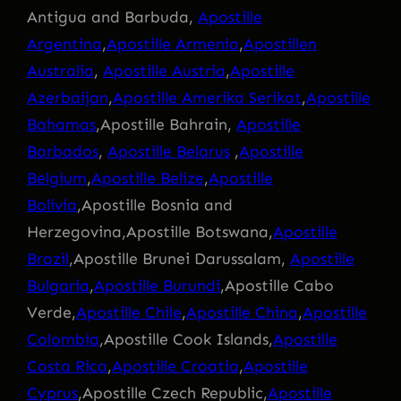
Antigua and Barbuda,
Apostille
Argentina
,
Apostille Armenia
,
Apostillen
Australia
,
Apostille Austria
,
Apostille
Azerbaijan
,
Apostille Amerika Serikat
,
Apostille
Bahamas
,Apostille Bahrain,
Apostille
Barbados
,
Apostille Belarus
,
Apostille
Belgium
,
Apostille Belize
,
Apostille
Bolivia
,Apostille Bosnia and
Herzegovina,Apostille Botswana,
Apostille
Brazil
,Apostille Brunei Darussalam,
Apostille
Bulgaria
,
Apostille Burundi
,Apostille Cabo
Verde,
Apostille Chile
,
Apostille China
,
Apostille
Colombia
,Apostille Cook Islands,
Apostille
Costa Rica
,
Apostille Croatia
,
Apostille
Cyprus
,Apostille Czech Republic,
Apostille