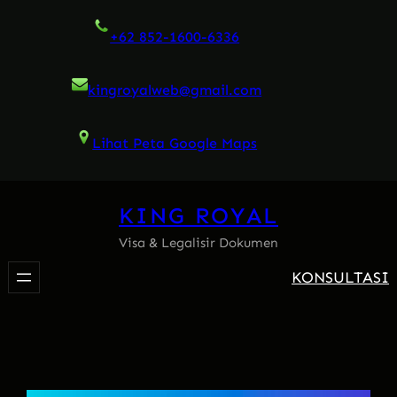
Skip
+62 852-1600-6336
to
content
kingroyalweb@gmail.com
Lihat Peta Google Maps
KING ROYAL
Visa & Legalisir Dokumen
KONSULTASI