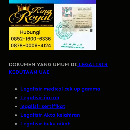
DOKUMEN YANG UMUM DI
LEGALISIR
KEDUTAAN UAE
Legalisir medical cek up gamma
Legalisir ijazah
legalisir sertifikat
Legalisir Akta kelahiran
Legalisir buku nikah