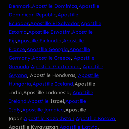
Denmark
,
Apostille Dominica
,
Apostille
Dominican Republic
,
Apostille
Ecuador
,
Apostille El Salvador
,
Apostille
Estonia
,
Apostille Eswatini
,
Apostille
Fiji
,
Apostille Finlandia
,
Apostille
France
,
Apostille Georgia
,
Apostille
Germany
,
Apostille Greece
,
Apostille
Grenada
,
Apostille Guatemala
,
Apostille
Guyana
, Apostille Honduras,
Apostille
Hungaria
,
Apostille Iceland
,Apostille
India,Apostille Indonesia,
Apostille
Ireland,Apostille
Israel,
Apostille
Italy
,
Apostille Jamaica
,Apostille
Japan,
Apostille Kazakhstan
,
Apostille Kosovo
,
Apostille Kyrgyzstan,
Apostille Latvia
,