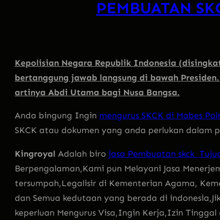
PEMBUATAN SK
Kepolisian Negara Republik Indonesia (disingkat
bertanggung jawab langsung di bawah Presiden
artinya Abdi Utama bagi Nusa Bangsa.
Anda bingung Ingin
mengurus SKCK di Mabes Polr
SKCK atau dokumen yang anda perlukan dalam pe
Kingroyal
Adalah biro
jasa Pembuatan skck Tujua
Berpengalaman,Kami pun Melayani Jasa Menerj
tersumpah,Legalisir di Kementerian Agama, Kem
dan Semua kedutaan yang berada di indonesia,Ji
keperluan Mengurus Visa,Ingin Kerja,Izin Tingga