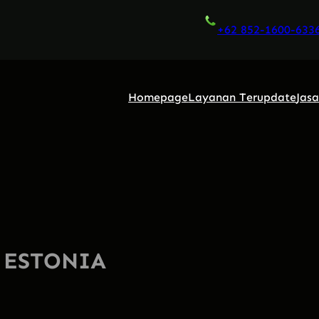
+62 852-1600-633
Homepage
Layanan Terupdate
Jas
 ESTONIA