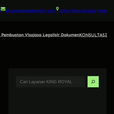
6
kingroyalweb@gmail.com
Lihat Peta Google Maps
KONSULTASI
a Pembuatan Visa
Jasa Legalisir Dokumen
S
e
a
r
c