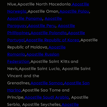
Niue,Apostille North Macedonia
,Apostille
Norwegia
,Apostille Oman,
Apostille Palau
,
Apostille Panama
,
Apostille
Paraguay
,
Apostille Peru
,
Apostille
Phillippines
,
Apostille Polandia
,
Apostille
Portugal
,
Apostille Republic of Korea
,Apostille
Republic of Moldova,
Apostille
Romania
,
Apostille Russian
Federation
,Apostille Saint Kitts and
Nevis,Apostille Saint Lucia, Apostille Saint
Vincent and the
Grenadines,
Apostille Samoa
,
Apostille San
Marino
,Apostille Sao Tome and
Principe,
Apostille Saudi Arabia
, Apostille
Serbia, Apostille Seychelles,
Apostille