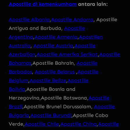
Apostille di kemenkumham
antara lain:
Apostille Albania
,
Apostille Andorra
, Apostille
Antigua and Barbuda,
Apostille
Argentina
,
Apostille Armenia
,
Apostillen
Australia
,
Apostille Austria
,
Apostille
Azerbaijan
,
Apostille Amerika Serikat
,
Apostille
Bahamas
,Apostille Bahrain,
Apostille
Barbados
,
Apostille Belarus
,
Apostille
Belgium
,
Apostille Belize
,
Apostille
Bolivia
,Apostille Bosnia and
Herzegovina,Apostille Botswana,
Apostille
Brazil
,Apostille Brunei Darussalam,
Apostille
Bulgaria
,
Apostille Burundi
,Apostille Cabo
Verde,
Apostille Chile
,
Apostille China
,
Apostille