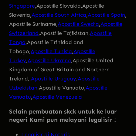
Singapore
,Apostille Slovakia,Apostille
Slovenia,
Apostille South Africa
,
Apostille Spain
,
Apostille Suriname,
Apostille Swedia
,
Apostille
Switzerland
,Apostille Tajikistan,
Apostille
Tonga
,Apostille Trinidad and
Tobago,
Apostille Tunisia
,
Apostille
Turkey
,
Apostille Ukraina
,Apostille United
Kingdom of Great Britain and Northern
Ireland,,
Apostille Uruguay
,
Apostille
Uzbekistan
,Apostille Vanuatu,
Apostille
Vanuatu
,
Apostille Venezuela
Selain pembuatan skck untuk ke luar
negeri Kami pun melayani legalisir :
Legalisir di Notaris