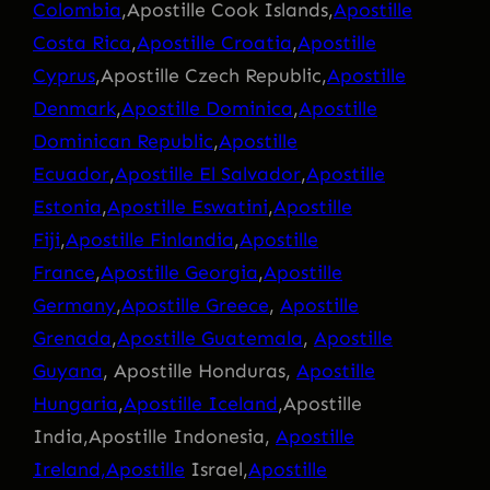
Colombia
,Apostille Cook Islands,
Apostille
Costa Rica
,
Apostille Croatia
,
Apostille
Cyprus
,Apostille Czech Republic,
Apostille
Denmark
,
Apostille Dominica
,
Apostille
Dominican Republic
,
Apostille
Ecuador
,
Apostille El Salvador
,
Apostille
Estonia
,
Apostille Eswatini
,
Apostille
Fiji
,
Apostille Finlandia
,
Apostille
France
,
Apostille Georgia
,
Apostille
Germany
,
Apostille Greece
,
Apostille
Grenada
,
Apostille Guatemala
,
Apostille
Guyana
, Apostille Honduras,
Apostille
Hungaria
,
Apostille Iceland
,Apostille
India,Apostille Indonesia,
Apostille
Ireland,Apostille
Israel,
Apostille