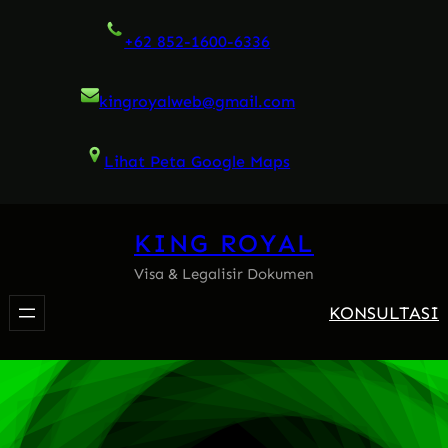
Skip
+62 852-1600-6336
to
content
kingroyalweb@gmail.com
Lihat Peta Google Maps
KING ROYAL
Visa & Legalisir Dokumen
KONSULTASI