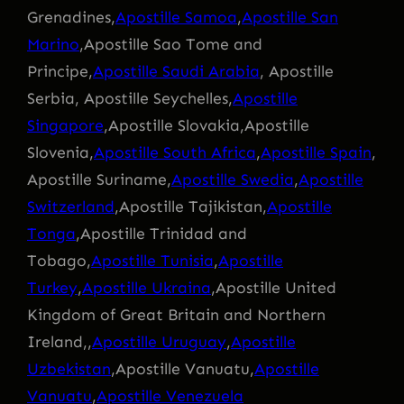
Grenadines,
Apostille Samoa
,
Apostille San
Marino
,Apostille Sao Tome and
Principe,
Apostille Saudi Arabia
, Apostille
Serbia, Apostille Seychelles,
Apostille
Singapore
,Apostille Slovakia,Apostille
Slovenia,
Apostille South Africa
,
Apostille Spain
,
Apostille Suriname,
Apostille Swedia
,
Apostille
Switzerland
,Apostille Tajikistan,
Apostille
Tonga
,Apostille Trinidad and
Tobago,
Apostille Tunisia
,
Apostille
Turkey
,
Apostille Ukraina
,Apostille United
Kingdom of Great Britain and Northern
Ireland,,
Apostille Uruguay
,
Apostille
Uzbekistan
,Apostille Vanuatu,
Apostille
Vanuatu
,
Apostille Venezuela