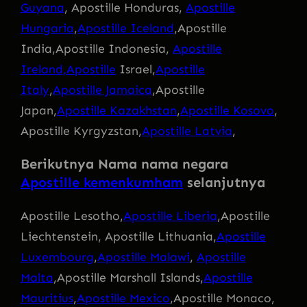
Guyana
, Apostille Honduras,
Apostille
Hungaria
,
Apostille Iceland
,Apostille
India,Apostille Indonesia,
Apostille
Ireland,Apostille
Israel,
Apostille
Italy
,
Apostille Jamaica
,Apostille
Japan,
Apostille Kazakhstan
,
Apostille Kosovo
,
Apostille Kyrgyzstan,
Apostille Latvia
,
Berikutnya Nama nama negara
Apostille kemenkumham
selanjutnya
Apostille Lesotho,
Apostille Liberia
,Apostille
Liechtenstein, Apostille Lithuania,
Apostille
Luxembourg
,
Apostille Malawi
,
Apostille
Malta
,Apostille Marshall Islands,
Apostille
Mauritius
,
Apostille Mexico
,Apostille Monaco,