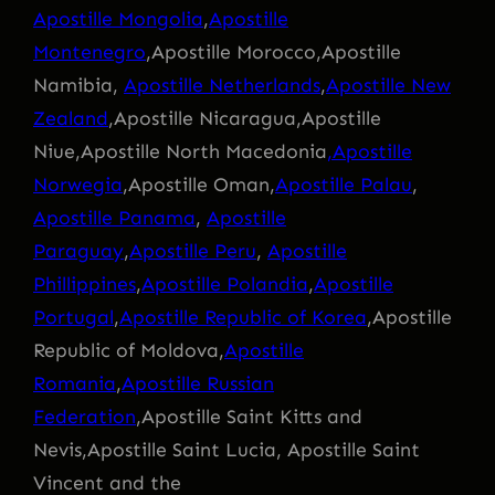
Apostille Mongolia
,
Apostille
Montenegro
,Apostille Morocco,Apostille
Namibia,
Apostille Netherlands
,
Apostille New
Zealand
,Apostille Nicaragua,Apostille
Niue,Apostille North Macedonia
,Apostille
Norwegia
,Apostille Oman,
Apostille Palau
,
Apostille Panama
,
Apostille
Paraguay
,
Apostille Peru
,
Apostille
Phillippines
,
Apostille Polandia
,
Apostille
Portugal
,
Apostille Republic of Korea
,Apostille
Republic of Moldova,
Apostille
Romania
,
Apostille Russian
Federation
,Apostille Saint Kitts and
Nevis,Apostille Saint Lucia, Apostille Saint
Vincent and the