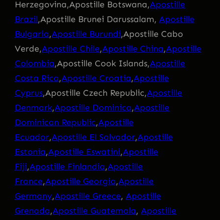
Herzegovina,Apostille Botswana,
Apostille
Brazil
,Apostille Brunei Darussalam,
Apostille
Bulgaria
,
Apostille Burundi
,Apostille Cabo
Verde,
Apostille Chile
,
Apostille China
,
Apostille
Colombia
,Apostille Cook Islands,
Apostille
Costa Rica
,
Apostille Croatia
,
Apostille
Cyprus
,Apostille Czech Republic,
Apostille
Denmark
,
Apostille Dominica
,
Apostille
Dominican Republic
,
Apostille
Ecuador
,
Apostille El Salvador
,
Apostille
Estonia
,
Apostille Eswatini
,
Apostille
Fiji
,
Apostille Finlandia
,
Apostille
France
,
Apostille Georgia
,
Apostille
Germany
,
Apostille Greece
,
Apostille
Grenada
,
Apostille Guatemala
,
Apostille