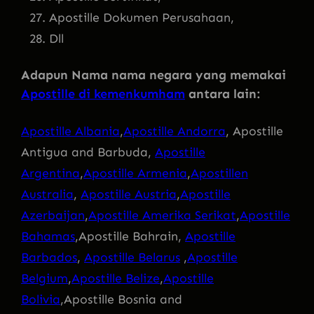
Apostille Dokumen Perusahaan,
Dll
Adapun Nama nama negara yang memakai
Apostille di kemenkumham
antara lain:
Apostille Albania
,
Apostille Andorra
, Apostille
Antigua and Barbuda,
Apostille
Argentina
,
Apostille Armenia
,
Apostillen
Australia
,
Apostille Austria
,
Apostille
Azerbaijan
,
Apostille Amerika Serikat
,
Apostille
Bahamas
,Apostille Bahrain,
Apostille
Barbados
,
Apostille Belarus
,
Apostille
Belgium
,
Apostille Belize
,
Apostille
Bolivia
,Apostille Bosnia and