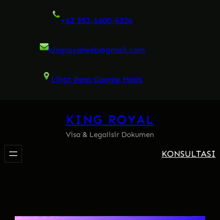
Skip
+62 852-1600-6336
to
content
kingroyalweb@gmail.com
Lihat Peta Google Maps
KING ROYAL
Visa & Legalisir Dokumen
KONSULTASI