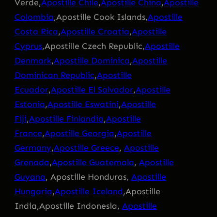
Verde,
Apostille Chile
,
Apostille China
,
Apostille
Colombia
,Apostille Cook Islands,
Apostille
Costa Rica
,
Apostille Croatia
,
Apostille
Cyprus
,Apostille Czech Republic,
Apostille
Denmark
,
Apostille Dominica
,
Apostille
Dominican Republic
,
Apostille
Ecuador
,
Apostille El Salvador
,
Apostille
Estonia
,
Apostille Eswatini
,
Apostille
Fiji
,
Apostille Finlandia
,
Apostille
France
,
Apostille Georgia
,
Apostille
Germany
,
Apostille Greece
,
Apostille
Grenada
,
Apostille Guatemala
,
Apostille
Guyana
, Apostille Honduras,
Apostille
Hungaria
,
Apostille Iceland
,Apostille
India,Apostille Indonesia,
Apostille