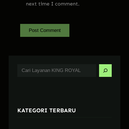
next time I comment.
S
e
a
r
c
KATEGORI TERBARU
h