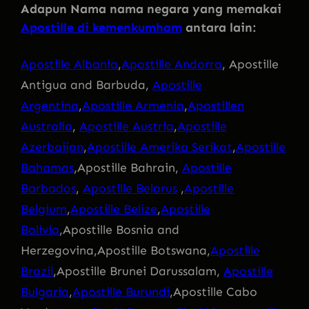
Adapun Nama nama negara yang memakai
Apostille di kemenkumham
antara lain:
Apostille Albania
,
Apostille Andorra
, Apostille
Antigua and Barbuda,
Apostille
Argentina
,
Apostille Armenia
,
Apostillen
Australia
,
Apostille Austria
,
Apostille
Azerbaijan
,
Apostille Amerika Serikat
,
Apostille
Bahamas
,Apostille Bahrain,
Apostille
Barbados
,
Apostille Belarus
,
Apostille
Belgium
,
Apostille Belize
,
Apostille
Bolivia
,Apostille Bosnia and
Herzegovina,Apostille Botswana,
Apostille
Brazil
,Apostille Brunei Darussalam,
Apostille
Bulgaria
,
Apostille Burundi
,Apostille Cabo