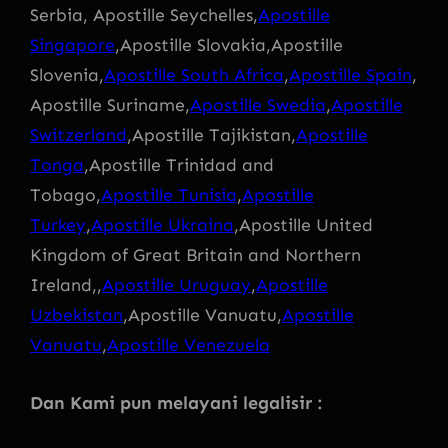
Serbia, Apostille Seychelles,
Apostille
Singapore
,Apostille Slovakia,Apostille
Slovenia,
Apostille South Africa
,
Apostille Spain
,
Apostille Suriname,
Apostille Swedia
,
Apostille
Switzerland
,Apostille Tajikistan,
Apostille
Tonga
,Apostille Trinidad and
Tobago,
Apostille Tunisia
,
Apostille
Turkey
,
Apostille Ukraina
,Apostille United
Kingdom of Great Britain and Northern
Ireland,,
Apostille Uruguay
,
Apostille
Uzbekistan
,Apostille Vanuatu,
Apostille
Vanuatu
,
Apostille Venezuela
Dan Kami pun melayani legalisir :