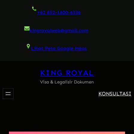
Skip
+62 852-1600-6336
to
content
kingroyalweb@gmail.com
Lihat Peta Google Maps
KING ROYAL
Visa & Legalisir Dokumen
KONSULTASI