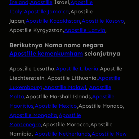
Ireland,Apostille
Israel,
Apostille
Italy
,
Apostille Jamaica
,Apostille
Japan,
Apostille Kazakhstan
,
Apostille Kosovo
,
Apostille Kyrgyzstan,
Apostille Latvia
,
Berikutnya Nama nama negara
Apostille kemenkumham
selanjutnya
Apostille Lesotho,
Apostille Liberia
,Apostille
Liechtenstein, Apostille Lithuania,
Apostille
Luxembourg
,
Apostille Malawi
,
Apostille
Malta
,Apostille Marshall Islands,
Apostille
Mauritius
,
Apostille Mexico
,Apostille Monaco,
Apostille Mongolia
,
Apostille
Montenegro
,Apostille Morocco,Apostille
Namibia,
Apostille Netherlands
,
Apostille New