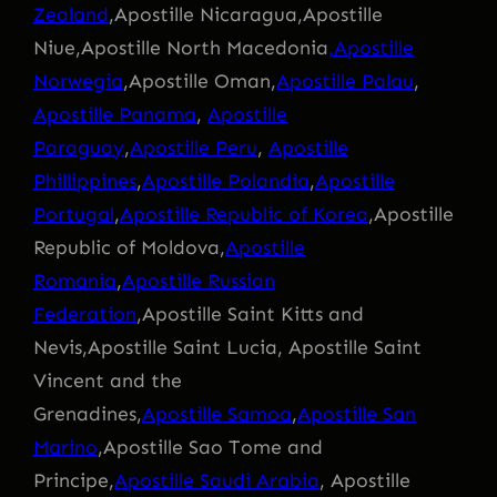
Zealand
,Apostille Nicaragua,Apostille
Niue,Apostille North Macedonia
,Apostille
Norwegia
,Apostille Oman,
Apostille Palau
,
Apostille Panama
,
Apostille
Paraguay
,
Apostille Peru
,
Apostille
Phillippines
,
Apostille Polandia
,
Apostille
Portugal
,
Apostille Republic of Korea
,Apostille
Republic of Moldova,
Apostille
Romania
,
Apostille Russian
Federation
,Apostille Saint Kitts and
Nevis,Apostille Saint Lucia, Apostille Saint
Vincent and the
Grenadines,
Apostille Samoa
,
Apostille San
Marino
,Apostille Sao Tome and
Principe,
Apostille Saudi Arabia
, Apostille