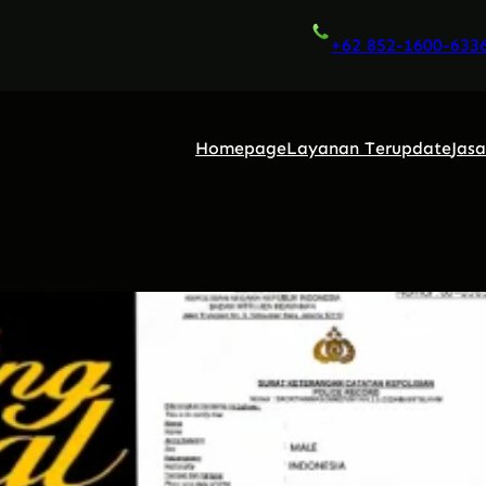
+62 852-1600-633
Homepage
Layanan Terupdate
Jas