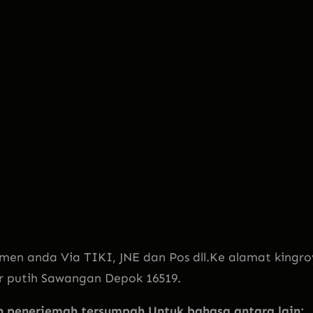
men anda Via TIKI, JNE dan Pos dll.Ke alamat kingro
ir putih Sawangan Depok 16519.
penerjemah tersumpah Untuk bahasa antara lain: