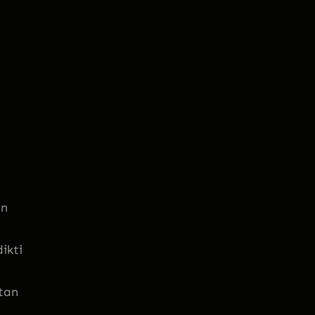
an
ikti
tan