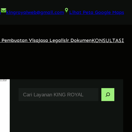
6
kingroyalweb@gmail.com
Lihat Peta Google Maps
KONSULTASI
a Pembuatan Visa
Jasa Legalisir Dokumen
S
e
a
r
c