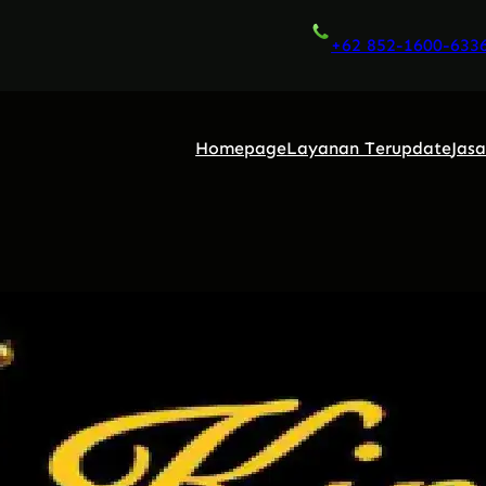
+62 852-1600-633
Homepage
Layanan Terupdate
Jas