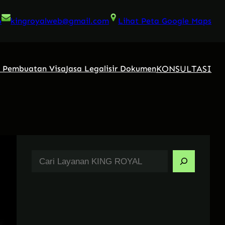
6
kingroyalweb@gmail.com
Lihat Peta Google Maps
KONSULTASI
a Pembuatan Visa
Jasa Legalisir Dokumen
S
e
a
r
c