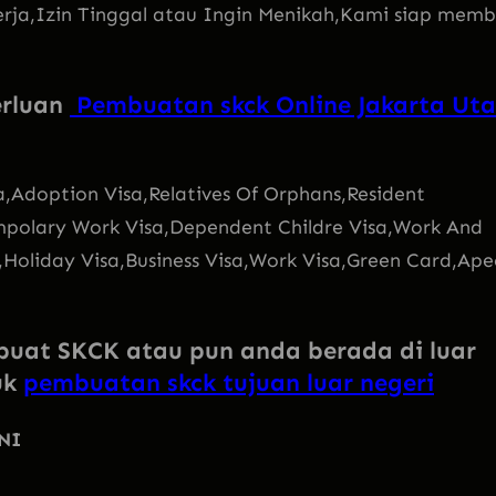
erja,Izin Tinggal atau Ingin Menikah,Kami siap mem
erluan
Pembuatan skck Online Jakarta Uta
a,Adoption Visa,Relatives Of Orphans,Resident
empolary Work Visa,Dependent Childre Visa,Work And
,Holiday Visa,Business Visa,Work Visa,Green Card,Ape
mbuat SKCK atau pun anda berada di luar
uk
pembuatan skck tujuan luar negeri
NI