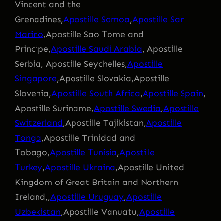
Vincent and the
Grenadines,
Apostille Samoa
,
Apostille San
Marino
,Apostille Sao Tome and
Principe,
Apostille Saudi Arabia
, Apostille
Serbia, Apostille Seychelles,
Apostille
Singapore
,Apostille Slovakia,Apostille
Slovenia,
Apostille South Africa
,
Apostille Spain
,
Apostille Suriname,
Apostille Swedia
,
Apostille
Switzerland
,Apostille Tajikistan,
Apostille
Tonga
,Apostille Trinidad and
Tobago,
Apostille Tunisia
,
Apostille
Turkey
,
Apostille Ukraina
,Apostille United
Kingdom of Great Britain and Northern
Ireland,,
Apostille Uruguay
,
Apostille
Uzbekistan
,Apostille Vanuatu,
Apostille