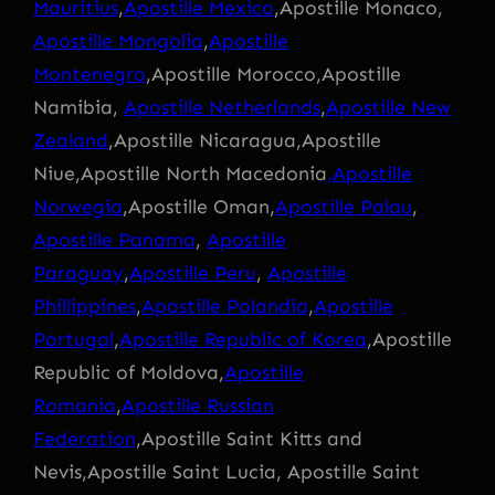
Mauritius
,
Apostille Mexico
,Apostille Monaco,
Apostille Mongolia
,
Apostille
Montenegro
,Apostille Morocco,Apostille
Namibia,
Apostille Netherlands
,
Apostille New
Zealand
,Apostille Nicaragua,Apostille
Niue,Apostille North Macedonia
,Apostille
Norwegia
,Apostille Oman,
Apostille Palau
,
Apostille Panama
,
Apostille
Paraguay
,
Apostille Peru
,
Apostille
Phillippines
,
Apostille Polandia
,
Apostille
Portugal
,
Apostille Republic of Korea
,Apostille
Republic of Moldova,
Apostille
Romania
,
Apostille Russian
Federation
,Apostille Saint Kitts and
Nevis,Apostille Saint Lucia, Apostille Saint