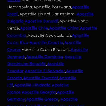
Herzegovina,Apostille Botswana,
Apostille
Brazil
,Apostille Brunei Darussalam,
Apostille
Bulgaria
,
Apostille Burundi
,Apostille Cabo
Verde,
Apostille Chile
,
Apostille China
,
Apostille
Colombia
,Apostille Cook Islands,
Apostille
Costa Rica
,
Apostille Croatia
,
Apostille
Cyprus
,Apostille Czech Republic,
Apostille
Denmark
,
Apostille Dominica
,
Apostille
Dominican Republic
,
Apostille
Ecuador
,
Apostille El Salvador
,
Apostille
Estonia
,
Apostille Eswatini
,
Apostille
Fiji
,
Apostille Finlandia
,
Apostille
France
,
Apostille Georgia
,
Apostille
Germany
,
Apostille Greece
,
Apostille