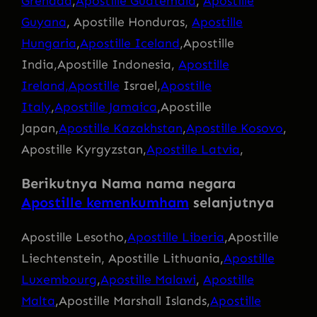
Grenada
,
Apostille Guatemala
,
Apostille
Guyana
, Apostille Honduras,
Apostille
Hungaria
,
Apostille Iceland
,Apostille
India,Apostille Indonesia,
Apostille
Ireland,Apostille
Israel,
Apostille
Italy
,
Apostille Jamaica
,Apostille
Japan,
Apostille Kazakhstan
,
Apostille Kosovo
,
Apostille Kyrgyzstan,
Apostille Latvia
,
Berikutnya Nama nama negara
Apostille kemenkumham
selanjutnya
Apostille Lesotho,
Apostille Liberia
,Apostille
Liechtenstein, Apostille Lithuania,
Apostille
Luxembourg
,
Apostille Malawi
,
Apostille
Malta
,Apostille Marshall Islands,
Apostille