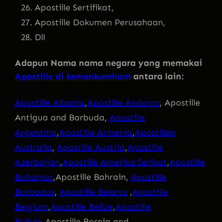
Apostille Sertifikat,
Apostille Dokumen Perusahaan,
Dll
Adapun Nama nama negara yang memakai
Apostille di kemenkumham
antara lain:
Apostille Albania
,
Apostille Andorra
, Apostille
Antigua and Barbuda,
Apostille
Argentina
,
Apostille Armenia
,
Apostillen
Australia
,
Apostille Austria
,
Apostille
Azerbaijan
,
Apostille Amerika Serikat
,
Apostille
Bahamas
,Apostille Bahrain,
Apostille
Barbados
,
Apostille Belarus
,
Apostille
Belgium
,
Apostille Belize
,
Apostille
Bolivia
,Apostille Bosnia and