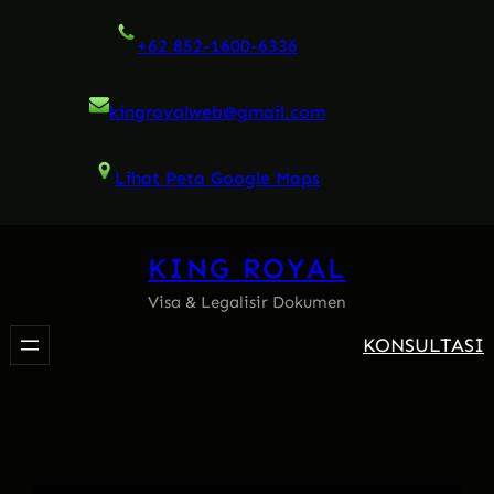
Skip
+62 852-1600-6336
to
content
kingroyalweb@gmail.com
Lihat Peta Google Maps
KING ROYAL
Visa & Legalisir Dokumen
KONSULTASI