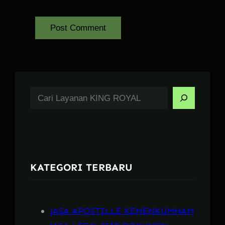
S
e
a
r
c
KATEGORI TERBARU
h
JASA APOSTILLE KEMENKUMHAM