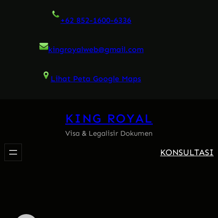
Skip
+62 852-1600-6336
to
content
kingroyalweb@gmail.com
Lihat Peta Google Maps
KING ROYAL
Visa & Legalisir Dokumen
KONSULTASI