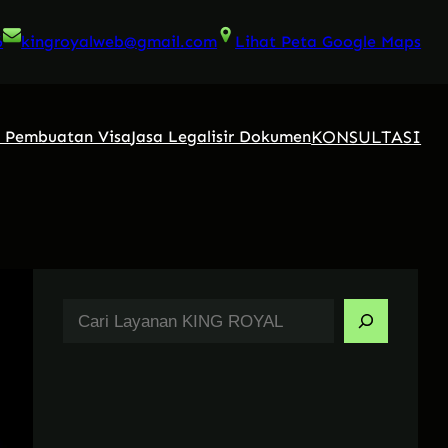
6
kingroyalweb@gmail.com
Lihat Peta Google Maps
KONSULTASI
a Pembuatan Visa
Jasa Legalisir Dokumen
S
e
a
r
c