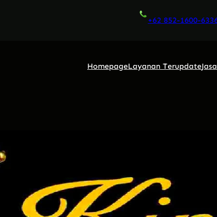
+62 852-1600-633
Homepage
Layanan Terupdate
Jas