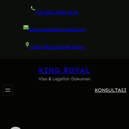
Skip
+62 852-1600-6336
to
content
kingroyalweb@gmail.com
Lihat Peta Google Maps
KING ROYAL
Visa & Legalisir Dokumen
KONSULTASI