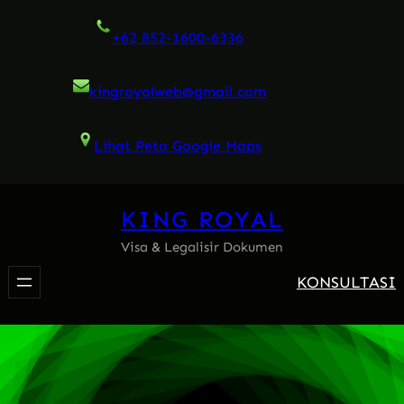
Skip
+62 852-1600-6336
to
content
kingroyalweb@gmail.com
Lihat Peta Google Maps
KING ROYAL
Visa & Legalisir Dokumen
KONSULTASI