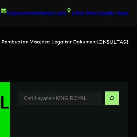
6
kingroyalweb@gmail.com
Lihat Peta Google Maps
KONSULTASI
a Pembuatan Visa
Jasa Legalisir Dokumen
S
e
a
r
c