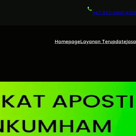
+62 852-1600-633
Homepage
Layanan Terupdate
Jas