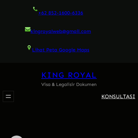
Skip
+62 852-1600-6336
to
content
kingroyalweb@gmail.com
Lihat Peta Google Maps
KING ROYAL
Visa & Legalisir Dokumen
KONSULTASI