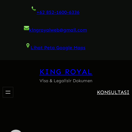
Skip
+62 852-1600-6336
to
content
kingroyalweb@gmail.com
Lihat Peta Google Maps
KING ROYAL
Visa & Legalisir Dokumen
KONSULTASI