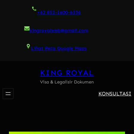
Skip
+62 852-1600-6336
to
content
kingroyalweb@gmail.com
Lihat Peta Google Maps
KING ROYAL
Visa & Legalisir Dokumen
KONSULTASI