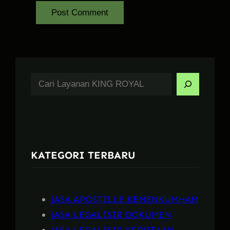
S
e
a
r
c
KATEGORI TERBARU
h
JASA APOSTILLE KEMENKUMHAM
JASA LEGALISIR DOKUMEN