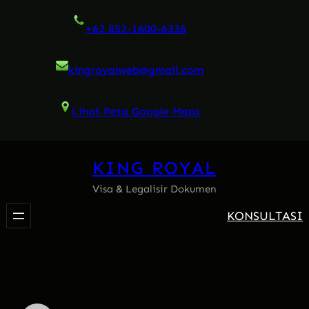
Skip
+62 852-1600-6336
to
content
kingroyalweb@gmail.com
Lihat Peta Google Maps
KING ROYAL
Visa & Legalisir Dokumen
KONSULTASI