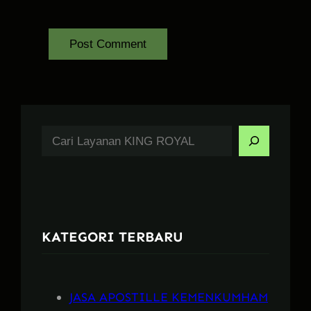
S
e
a
r
c
KATEGORI TERBARU
h
JASA APOSTILLE KEMENKUMHAM