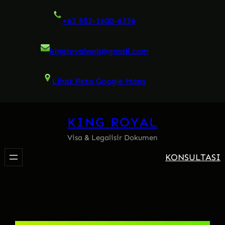
Skip
+62 852-1600-6336
to
content
kingroyalweb@gmail.com
Lihat Peta Google Maps
KING ROYAL
Visa & Legalisir Dokumen
KONSULTASI