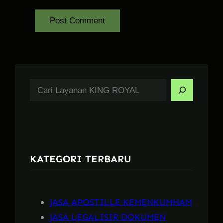
S
e
a
r
c
KATEGORI TERBARU
h
JASA APOSTILLE KEMENKUMHAM
JASA LEGALISIR DOKUMEN