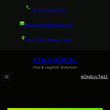
Skip
+62 852-1600-6336
to
content
kingroyalweb@gmail.com
Lihat Peta Google Maps
KING ROYAL
Visa & Legalisir Dokumen
KONSULTASI