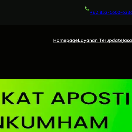
+62 852-1600-633
Homepage
Layanan Terupdate
Jas