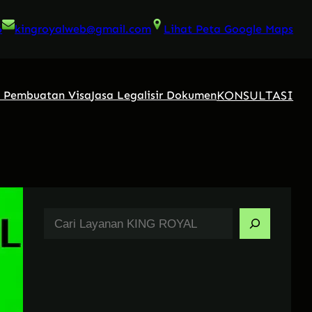
6
kingroyalweb@gmail.com
Lihat Peta Google Maps
KONSULTASI
a Pembuatan Visa
Jasa Legalisir Dokumen
S
e
a
r
c