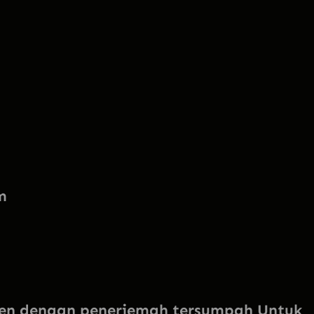
m
en dengan penerjemah tersumpah Untuk