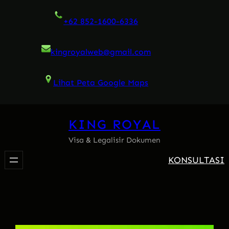
Skip
+62 852-1600-6336
to
content
kingroyalweb@gmail.com
Lihat Peta Google Maps
KING ROYAL
Visa & Legalisir Dokumen
KONSULTASI