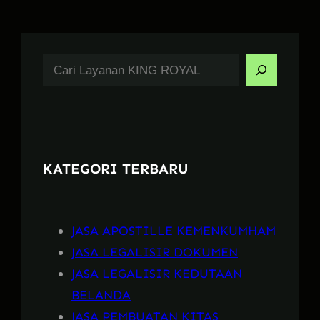
S
e
a
r
c
KATEGORI TERBARU
h
JASA APOSTILLE KEMENKUMHAM
JASA LEGALISIR DOKUMEN
JASA LEGALISIR KEDUTAAN
BELANDA
JASA PEMBUATAN KITAS