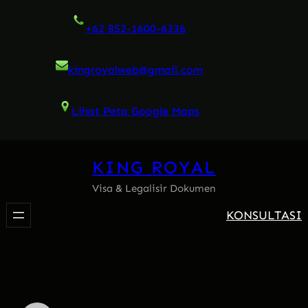
Skip
+62 852-1600-6336
to
content
kingroyalweb@gmail.com
Lihat Peta Google Maps
KING ROYAL
Visa & Legalisir Dokumen
KONSULTASI