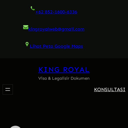
Skip
+62 852-1600-6336
to
content
kingroyalweb@gmail.com
Lihat Peta Google Maps
KING ROYAL
Visa & Legalisir Dokumen
KONSULTASI