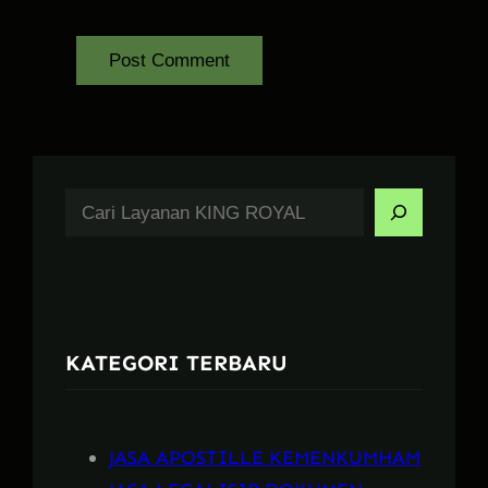
S
e
a
r
c
KATEGORI TERBARU
h
JASA APOSTILLE KEMENKUMHAM