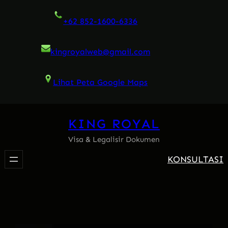
Skip
+62 852-1600-6336
to
content
kingroyalweb@gmail.com
Lihat Peta Google Maps
KING ROYAL
Visa & Legalisir Dokumen
KONSULTASI