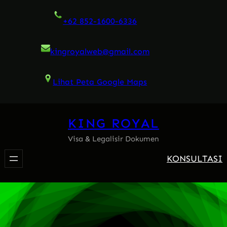
Skip
+62 852-1600-6336
to
content
kingroyalweb@gmail.com
Lihat Peta Google Maps
KING ROYAL
Visa & Legalisir Dokumen
KONSULTASI