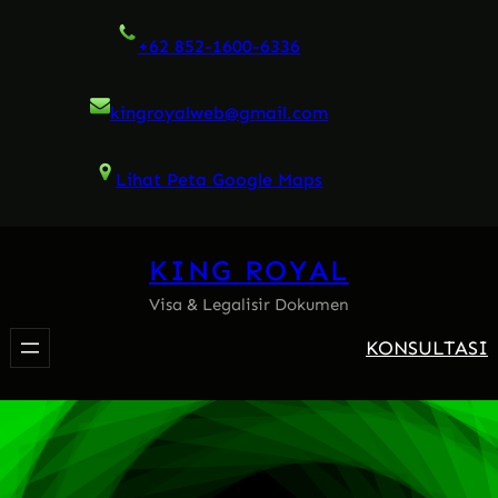
Skip
+62 852-1600-6336
to
content
kingroyalweb@gmail.com
Lihat Peta Google Maps
KING ROYAL
Visa & Legalisir Dokumen
KONSULTASI