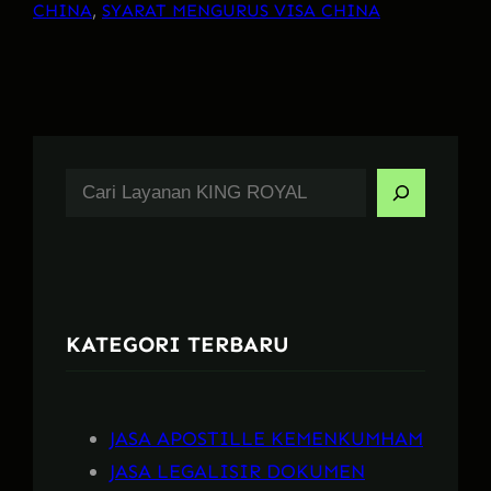
CHINA
, 
SYARAT MENGURUS VISA CHINA
S
e
a
r
c
KATEGORI TERBARU
h
JASA APOSTILLE KEMENKUMHAM
JASA LEGALISIR DOKUMEN