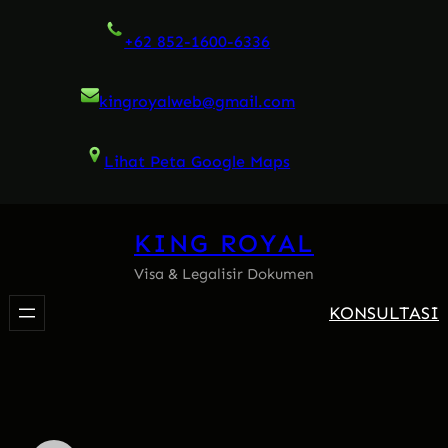
Skip
+62 852-1600-6336
to
content
kingroyalweb@gmail.com
Lihat Peta Google Maps
KING ROYAL
Visa & Legalisir Dokumen
KONSULTASI