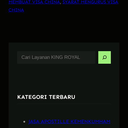
MEMBUAT VISA CHINA
, 
SYARAT MENGURUS VISA
CHINA
S
e
a
r
c
KATEGORI TERBARU
h
JASA APOSTILLE KEMENKUMHAM