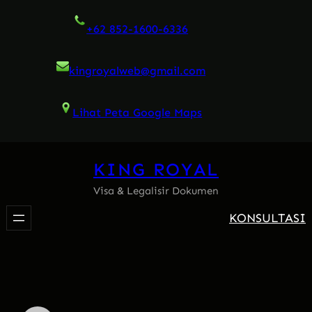
Skip
+62 852-1600-6336
to
content
kingroyalweb@gmail.com
Lihat Peta Google Maps
KING ROYAL
Visa & Legalisir Dokumen
KONSULTASI