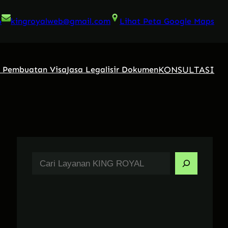
6
kingroyalweb@gmail.com
Lihat Peta Google Maps
KONSULTASI
a Pembuatan Visa
Jasa Legalisir Dokumen
S
e
a
r
c