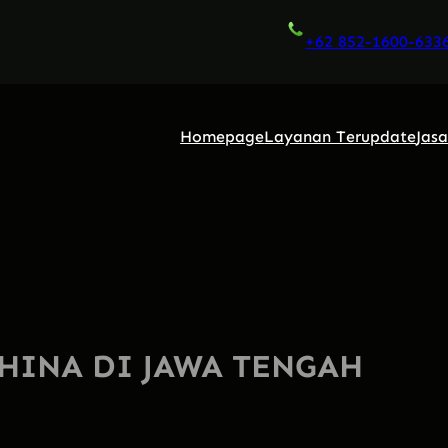
+62 852-1600-633
Homepage
Layanan Terupdate
Jas
CHINA DI JAWA TENGAH