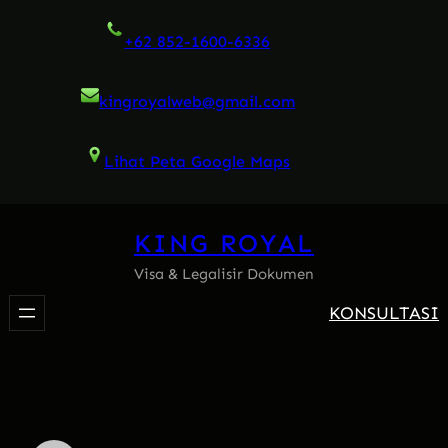
Skip
+62 852-1600-6336
to
content
kingroyalweb@gmail.com
Lihat Peta Google Maps
KING ROYAL
Visa & Legalisir Dokumen
KONSULTASI