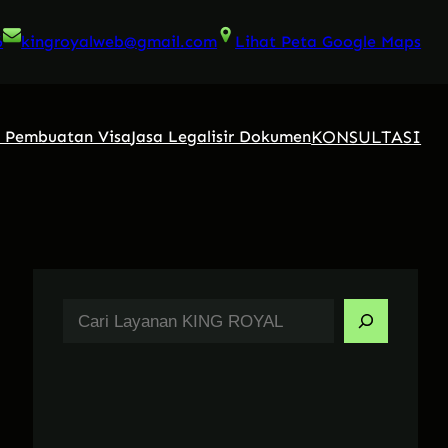
6
kingroyalweb@gmail.com
Lihat Peta Google Maps
KONSULTASI
a Pembuatan Visa
Jasa Legalisir Dokumen
S
e
a
r
c