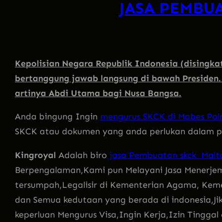
JASA PEMBU
Kepolisian Negara Republik Indonesia (disingkat
bertanggung jawab langsung di bawah Presiden
artinya Abdi Utama bagi Nusa Bangsa.
Anda bingung Ingin
mengurus SKCK di Mabes Polr
SKCK atau dokumen yang anda perlukan dalam pe
Kingroyal
Adalah biro
jasa Pembuatan skck Malta
Berpengalaman,Kami pun Melayani Jasa Menerj
tersumpah,Legalisir di Kementerian Agama, Kem
dan Semua kedutaan yang berada di indonesia,Ji
keperluan Mengurus Visa,Ingin Kerja,Izin Tingga