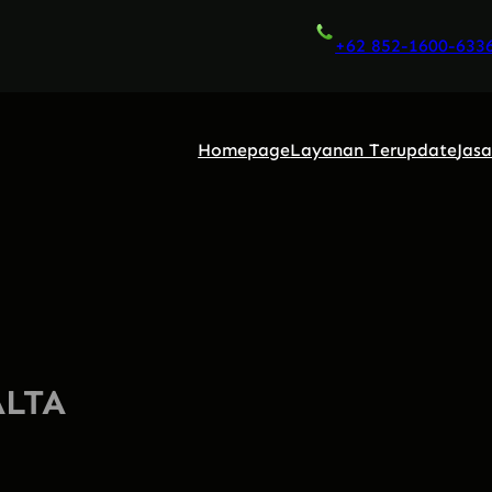
+62 852-1600-633
Homepage
Layanan Terupdate
Jas
ALTA