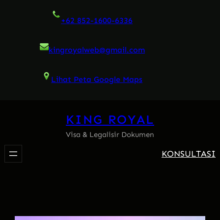
Skip
+62 852-1600-6336
to
content
kingroyalweb@gmail.com
Lihat Peta Google Maps
KING ROYAL
Visa & Legalisir Dokumen
KONSULTASI