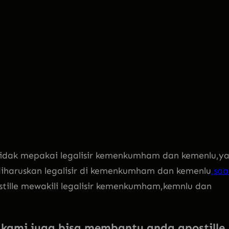
 tidak mepakai legalisir kemenkumham dan kemenlu,y
 diharuskan legalisir di kemenkumham dan kemenlu
,saa
stille mewakili legalisir kemenkumham,kemnlu dan
kami juga bisa membantu anda apostille