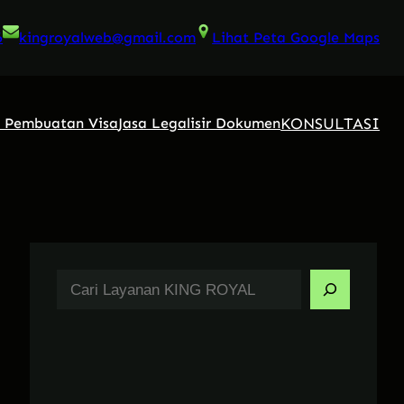
6
kingroyalweb@gmail.com
Lihat Peta Google Maps
KONSULTASI
a Pembuatan Visa
Jasa Legalisir Dokumen
S
e
a
r
c