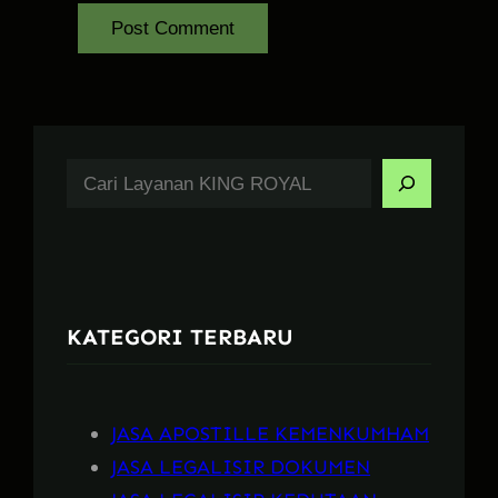
S
e
a
r
c
KATEGORI TERBARU
h
JASA APOSTILLE KEMENKUMHAM
JASA LEGALISIR DOKUMEN