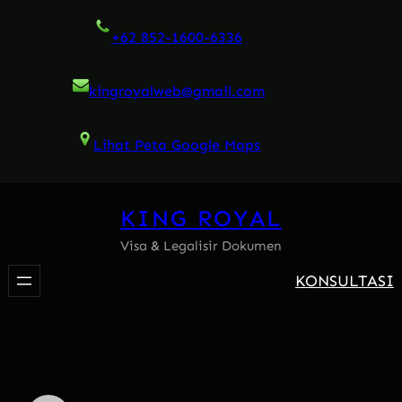
Skip
+62 852-1600-6336
to
content
kingroyalweb@gmail.com
Lihat Peta Google Maps
KING ROYAL
Visa & Legalisir Dokumen
KONSULTASI