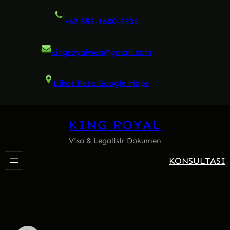
Skip
+62 852-1600-6336
to
content
kingroyalweb@gmail.com
Lihat Peta Google Maps
KING ROYAL
Visa & Legalisir Dokumen
KONSULTASI