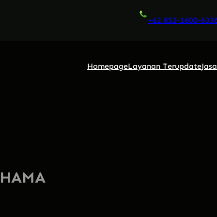
+62 852-1600-633
Homepage
Layanan Terupdate
Jas
AHAMA