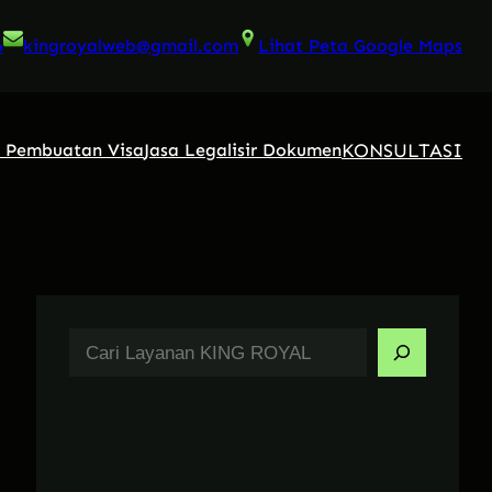
6
kingroyalweb@gmail.com
Lihat Peta Google Maps
KONSULTASI
a Pembuatan Visa
Jasa Legalisir Dokumen
S
e
a
r
c