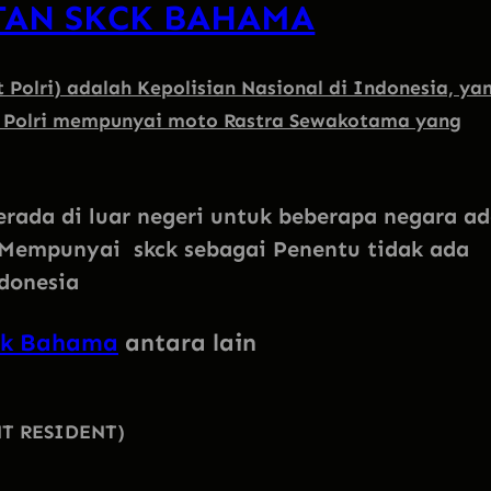
TAN SKCK BAHAMA
 Polri) adalah Kepolisian Nasional di Indonesia, ya
. Polri mempunyai moto Rastra Sewakotama yang
berada di luar negeri untuk beberapa negara a
Mempunyai skck sebagai Penentu tidak ada
ndonesia
ck Bahama
antara lain
ENT RESIDENT)