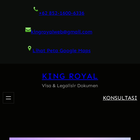
Skip
+62 852-1600-6336
to
content
kingroyalweb@gmail.com
Lihat Peta Google Maps
KING ROYAL
Visa & Legalisir Dokumen
KONSULTASI